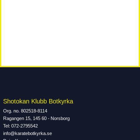
Shotokan Klubb Botkyrka
Org. no. 802518-8114
Ragangen 15, 145 60 - Norsborg
Tel: 072-2795542
info@karatebotkyrka.se