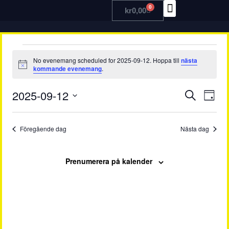
0
kr
0,00
TRÄNA MED OSS
No evenemang scheduled for 2025-09-12. Hoppa till
nästa
Notis
kommande evenemang
.
Even
Ev
2025-09-12
Sök
Dag
Välj
vy
Searc
datum.
Föregående dag
Nästa dag
and
View
Prenumerera på kalender
Navig