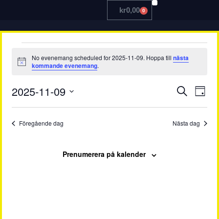
kr
0,00
0
TRÄNA MED OSS
No evenemang scheduled for 2025-11-09. Hoppa till
nästa
Notis
kommande evenemang
.
Even
Ev
2025-11-09
Sök
Dag
Välj
vy
Searc
datum.
Föregående dag
Nästa dag
and
View
Prenumerera på kalender
Navig