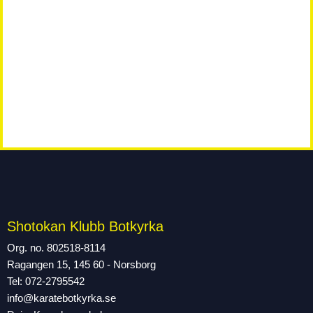
Shotokan Klubb Botkyrka
Org. no. 802518-8114
Ragangen 15, 145 60 - Norsborg
Tel: 072-2795542
info@karatebotkyrka.se