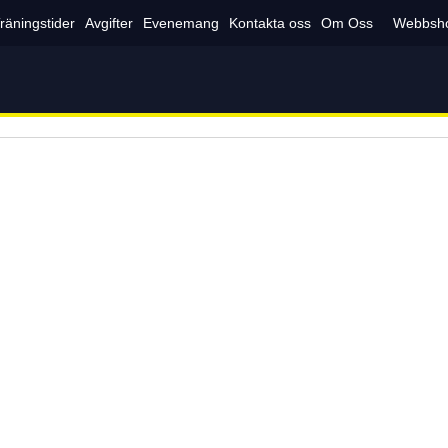
räningstider
Avgifter
Evenemang
Kontakta oss
Om Oss
Webbsh