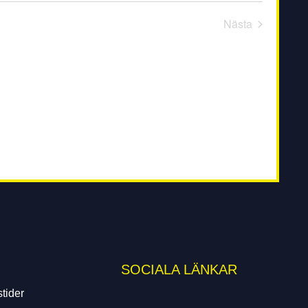
Eveneman
Nästa
SOCIALA LÄNKAR
tider