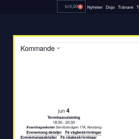
kr
0,00
Nyheter
Dojo
Tränare
T
0
Kommande
Välj
datum
4
jun
Terminsavslutning
18:30
-
20:30
Kvarnhagsskolan
Servitutsvägen 17A, Norsborg
Evenemang detaljer
Få vägbeskrivningar
Evenemangsdetaljer
Få vägbeskrivningar