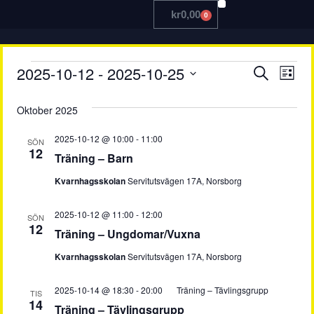
kr
0,00
0
TRÄNA MED OSS
Even
Ev
2025-10-12
 - 
2025-10-25
Sök
Lista
Välj
vy
Searc
datum.
Oktober 2025
and
2025-10-12 @ 10:00
-
11:00
SÖN
View
12
Träning – Barn
Navig
Kvarnhagsskolan
Servitutsvägen 17A, Norsborg
2025-10-12 @ 11:00
-
12:00
SÖN
12
Träning – Ungdomar/Vuxna
Kvarnhagsskolan
Servitutsvägen 17A, Norsborg
2025-10-14 @ 18:30
-
20:00
Träning – Tävlingsgrupp
TIS
14
Träning – Tävlingsgrupp