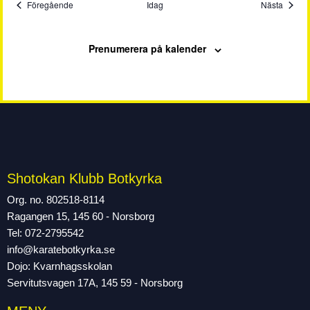
Evenemang
Evene
Föregående
Idag
Nästa
Prenumerera på kalender
Shotokan Klubb Botkyrka
Org. no. 802518-8114
Ragangen 15, 145 60 - Norsborg
Tel: 072-2795542
info@karatebotkyrka.se
Dojo: Kvarnhagsskolan
Servitutsvagen 17A, 145 59 - Norsborg