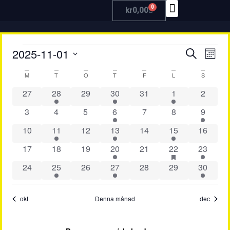
0
kr
0,00
TRÄNA MED OSS
Even
Ev
2025-11-01
Sök
Måna
Välj
vy
Searc
datum.
Kalender
M
T
O
T
F
L
S
and
0 evenemang
1 evenemang
0 evenemang
2 evenemang
0 evenemang
3 evenemang
0 even
27
28
29
30
31
1
2
av
View
0 evenemang
0 evenemang
0 evenemang
2 evenemang
0 evenemang
0 evenemang
2 even
3
4
5
6
7
8
9
Evenemang
Navig
0 evenemang
1 evenemang
0 evenemang
2 evenemang
0 evenemang
3 evenemang
0 evene
10
11
12
13
14
15
16
0 evenemang
0 evenemang
0 evenemang
2 evenemang
0 evenemang
2 evenemang
has featured e
2 evene
17
18
19
20
21
22
23
0 evenemang
1 evenemang
0 evenemang
2 evenemang
0 evenemang
0 evenemang
2 evene
24
25
26
27
28
29
30
okt
Denna månad
dec