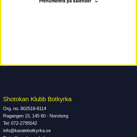
Prenumerera på kalender
Shotokan Klubb Botkyrka
Org. no. 802518-8114
Ragangen 15, 145 60 - Norsborg
Tel: 072-2795542
info@karatebotkyrka.se