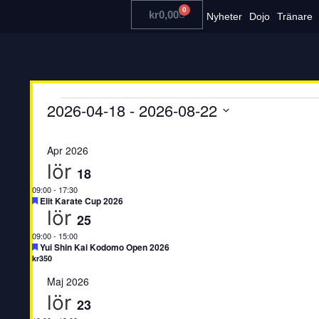
0
kr
0,00
Nyheter
Dojo
Tränare
2026-04-18
 - 
2026-08-22
Välj
datum
Apr 2026
lör
18
09:00
-
17:30
Uppmärksammad
Elit Karate Cup 2026
lör
25
09:00
-
15:00
Uppmärksammad
Yui Shin Kai Kodomo Open 2026
kr350
Maj 2026
lör
23