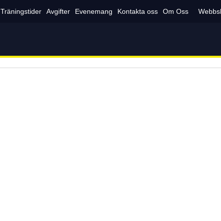
Träningstider
Avgifter
Evenemang
Kontakta oss
Om Oss
Webbs