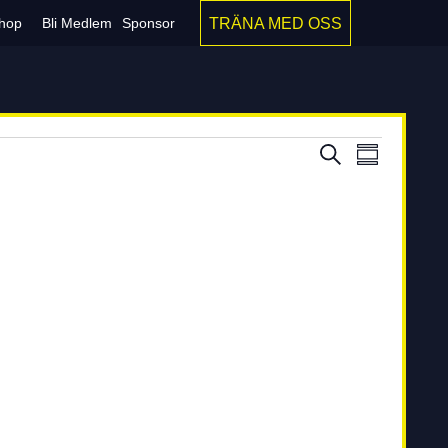
TRÄNA MED OSS
hop
Bli Medlem
Sponsor
Evenem
Even
Sök
Sammanfatt
vynav
Search
and
Views
Navigati