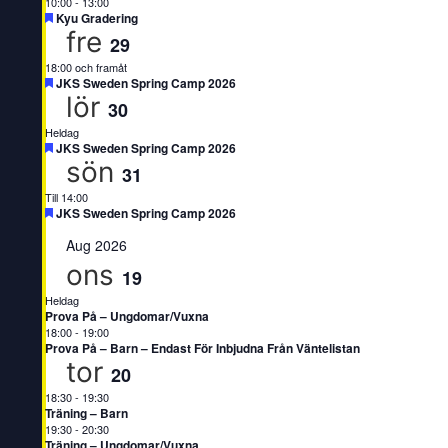
10:00
-
13:00
Uppmärksammad
Kyu Gradering
fre
29
18:00 och framåt
Uppmärksammad
JKS Sweden Spring Camp 2026
lör
30
Heldag
Uppmärksammad
JKS Sweden Spring Camp 2026
sön
31
Till 14:00
Uppmärksammad
JKS Sweden Spring Camp 2026
Aug 2026
ons
19
Heldag
Prova På – Ungdomar/Vuxna
18:00
-
19:00
Prova På – Barn – Endast För Inbjudna Från Väntelistan
tor
20
18:30
-
19:30
Träning – Barn
19:30
-
20:30
Träning – Ungdomar/Vuxna