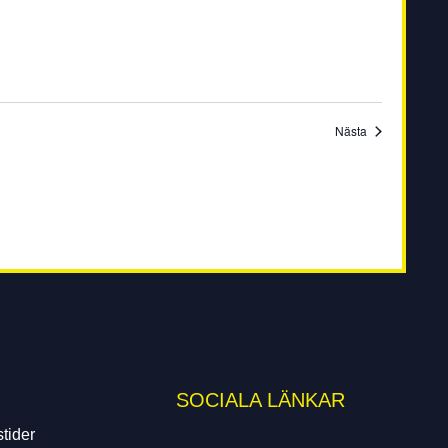
Evenemang
Nästa
SOCIALA LÄNKAR
tider