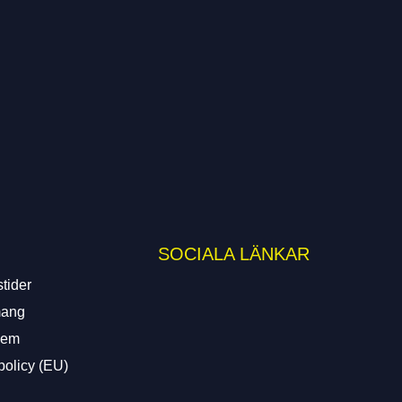
SOCIALA LÄNKAR
tider
ang
lem
policy (EU)