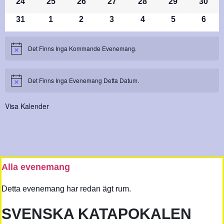
0 Evenemang
0 Evenemang
0 Evenemang
0 Evenemang
0 Evenemang
0 Evenemang
0 Eve
24
25
26
27
28
29
30
0 Evenemang
0 Evenemang
0 Evenemang
0 Evenemang
0 Evenemang
0 Evenemang
0 Ev
31
1
2
3
4
5
6
Det Finns Inga Kommande Evenemang.
Notis
Det Finns Inga Evenemang Detta Datum.
Notis
Visa Kalender
Alla evenemang
Detta evenemang har redan ägt rum.
SVENSKA KATAPOKALEN