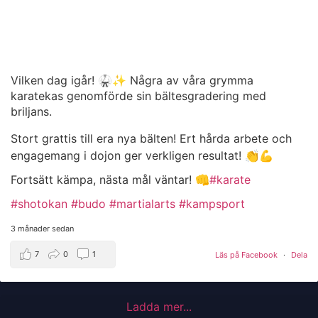
Vilken dag igår! 🥋✨ Några av våra grymma
karatekas genomförde sin bältesgradering med
briljans.
Stort grattis till era nya bälten! Ert hårda arbete och
engagemang i dojon ger verkligen resultat! 👏💪
Fortsätt kämpa, nästa mål väntar! 👊
#karate
#shotokan
#budo
#martialarts
#kampsport
3 månader sedan
7
0
1
Läs på Facebook
·
Dela
Ladda mer...