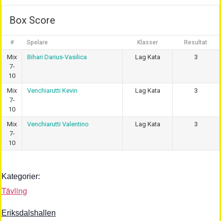
Box Score
#
Spelare
Klasser
Resultat
Mix
Bihari Darius-Vasilica
Lag Kata
3
7-
10
Mix
Venchiarutti Kevin
Lag Kata
3
7-
10
Mix
Venchiarutti Valentino
Lag Kata
3
7-
10
Kategorier:
Tävling
Eriksdalshallen