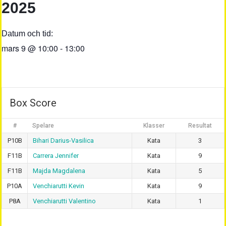
2025
Datum och tid:
mars 9
@
10:00
-
13:00
Box Score
#
Spelare
Klasser
Resultat
P10B
Bihari Darius-Vasilica
Kata
3
F11B
Carrera Jennifer
Kata
9
F11B
Majda Magdalena
Kata
5
P10A
Venchiarutti Kevin
Kata
9
P8A
Venchiarutti Valentino
Kata
1