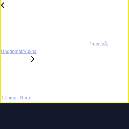
Prova på:
Ungdomar/Vuxna
Träning - Barn