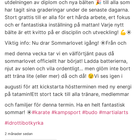
utdelningen av diplom och nya bälten 🎉 till alla som
har tagit sina graderingar under de senaste dagarna.
Stort grattis till er alla för ert hårda arbete, ert fokus
och er fantastiska inställning på mattan! Varje nytt
bälte är ett kvitto på er disciplin och utveckling! 💪
​☀️
Viktig info: Nu drar Sommarlovet igång! ☀️
​Från och
med denna vecka tar vi en välförtjänt paus då
sommarlovet officiellt har börjat! Ladda batterierna,
njut av solen och vila ordentligt... men glöm inte bort
att träna lite (eller mer) då och då! 😉
​Vi ses igen i
augusti för att kickstarta höstterminen med ny energi
på tatamin!
​Ett stort tack till alla tränare, medlemmar
och familjer för denna termin. Ha en helt fantastisk
sommar! ☀️
#karate
#kampsport
#budo
#martialarts
#idrottibotkyrka
2 månader sedan