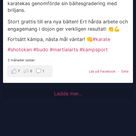
karatekas genomförde sin bältesgradering med
briljans.
Stort grattis till era nya bälten! Ert hårda arbete och
engagemang i dojon ger verkligen resultat! 👏💪
Fortsätt kämpa, nästa mål väntar! 👊
#karate
#shotokan
#budo
#martialarts
#kampsport
2 månader sedan
7
0
1
Läs på Facebook
·
Dela
Ladda mer...