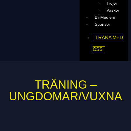
Tröjor
Väskor
Bli Medlem
Sponsor
TRÄNA MED
OSS
TRÄNING –
UNGDOMAR/VUXNA