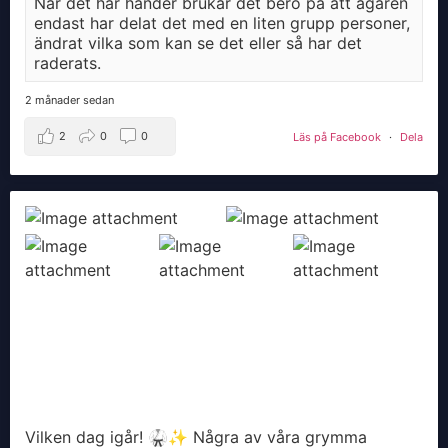
När det här händer brukar det bero på att ägaren
endast har delat det med en liten grupp personer,
ändrat vilka som kan se det eller så har det
raderats.
2 månader sedan
2
0
0
Läs på Facebook
·
Dela
Vilken dag igår! 🥋✨ Några av våra grymma