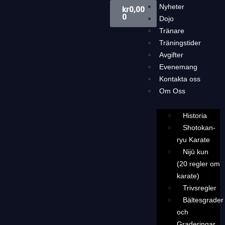
Nyheter
kr
0,00
0
Dojo
Tränare
Träningstider
Avgifter
Evenemang
Kontakta oss
Om Oss
Historia
Shotokan-
ryu Karate
Nijū kun
(20 regler om
karate)
Trivsregler
Bältesgrader
och
Graderingar