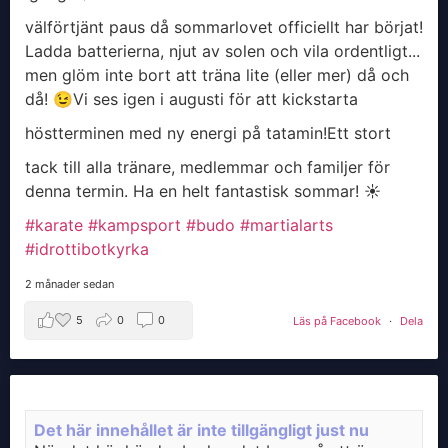
välförtjänt paus då sommarlovet officiellt har börjat!
Ladda batterierna, njut av solen och vila ordentligt...
men glöm inte bort att träna lite (eller mer) då och
då! 😉
​Vi ses igen i augusti för att kickstarta
höstterminen med ny energi på tatamin!
​Ett stort
tack till alla tränare, medlemmar och familjer för
denna termin. Ha en helt fantastisk sommar! ☀️
#karate
#kampsport
#budo
#martialarts
#idrottibotkyrka
2 månader sedan
5
0
0
Läs på Facebook
·
Dela
Det här innehållet är inte tillgängligt just nu