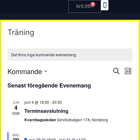
0
kr
0,00
TRÄNA MED OSS
Träning
Det finns inga kommande evenemang.
Even
Ev
Kommande
Sök
Lista
Välj
vy
Searc
datum.
Senast föregående Evenemang
and
juni 4 @ 18:30
-
20:30
JUN
View
4
Terminsavslutning
2026
Navig
Kvarnhagsskolan
Servitutsvägen 17A, Norsborg
MAJ
Utvalt
maj 29 @ 18:00
-
maj 31 @ 14:00