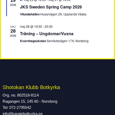
29
2026
JKS Sweden Spring Camp 2026
Vilundahallen
Husarvägen 29, Upplands Väsby
maj 28 @ 19:30
-
20:30
MAJ
28
Träning – Ungdomar/Vuxna
2026
Kvarnhagsskolan
Servitutsvägen 17A, Norsborg
Shotokan Klubb Botkyrka
Org. no. 802518-8114
Ragangen 15, 145 60 - Norsborg
Tel: 072-2795542
info@karatebotkyrka.se