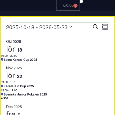
kr
0,00
0
TRÄNA MED OSS
Even
Ev
2025-10-18
 - 
2026-05-23
Sök
Samma
Välj
vy
Searc
datum
Okt 2025
and
lör
18
View
10:00
-
20:00
Uppmärksammad
Solna Karate Cup 2025
Navig
Nov 2025
lör
22
09:30
-
15:15
Uppmärksammad
Karate Kid Cup 2025
15:00
-
19:05
Uppmärksammad
Svenska Junior Pokalen 2025
kr350
Dec 2025
fre