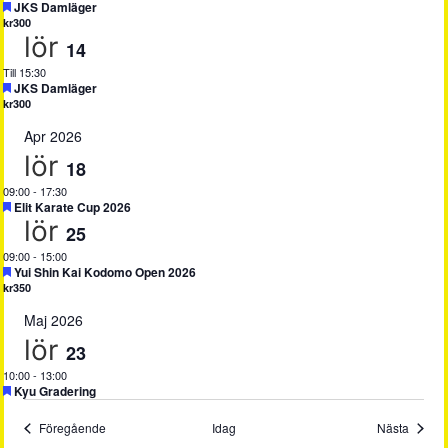
Uppmärksammad
JKS Damläger
kr300
lör
14
Till 15:30
Uppmärksammad
JKS Damläger
kr300
Apr 2026
lör
18
09:00
-
17:30
Uppmärksammad
Elit Karate Cup 2026
lör
25
09:00
-
15:00
Uppmärksammad
Yui Shin Kai Kodomo Open 2026
kr350
Maj 2026
lör
23
10:00
-
13:00
Uppmärksammad
Kyu Gradering
Evenemang
Evene
Föregående
Idag
Nästa