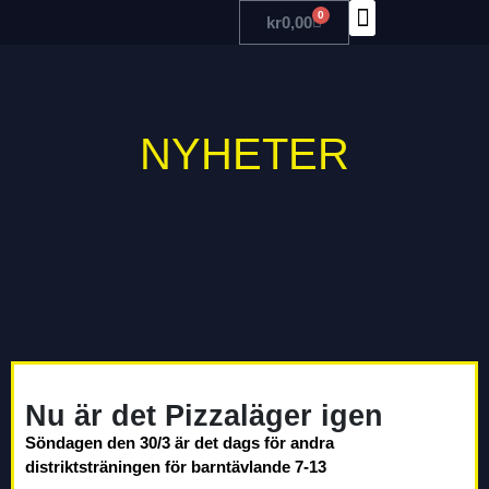
0
kr
0,00
TRÄNA MED OSS
NYHETER
Nu är det Pizzaläger igen
Söndagen den 30/3 är det dags för andra
distriktsträningen för barntävlande 7-13