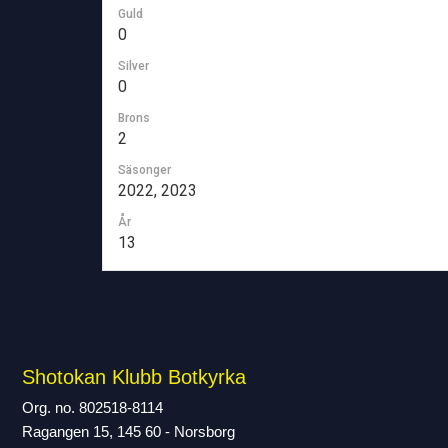
Guld
0
Silver
0
Brons
2
Säsonger
2022, 2023
År
13
Shotokan Klubb Botkyrka
Org. no. 802518-8114
Ragangen 15, 145 60 - Norsborg