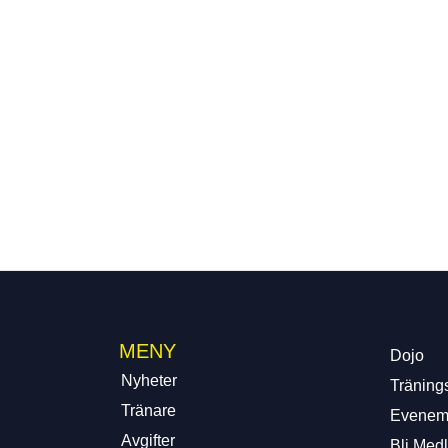
MENY
Dojo
Nyheter
Tränings
Tränare
Evenem
Avgifter
Bli Med