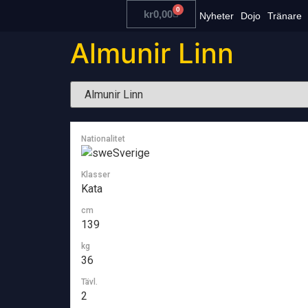
0
kr
0,00
Nyheter
Dojo
Tränare
Almunir Linn
Nationalitet
Sverige
Klasser
Kata
cm
139
kg
36
Tävl.
2