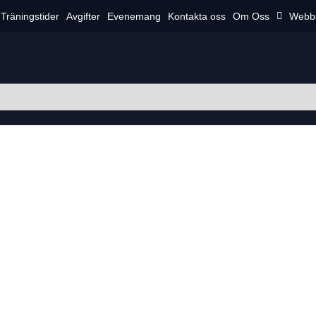
Träningstider
Avgifter
Evenemang
Kontakta oss
Om Oss
Webb