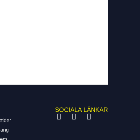
SOCIALA LÄNKAR
tider
ang
lem