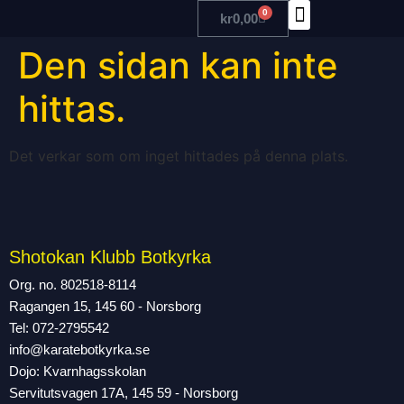
0
kr
0,00
Den sidan kan inte
TRÄNA MED OSS
hittas.
Det verkar som om inget hittades på denna plats.
Shotokan Klubb Botkyrka
Org. no. 802518-8114
Ragangen 15, 145 60 - Norsborg
Tel: 072-2795542
info@karatebotkyrka.se
Dojo: Kvarnhagsskolan
Servitutsvagen 17A, 145 59 - Norsborg