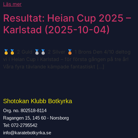
Läs mer
Resultat: Heian Cup 2025 –
Karlstad (2025-10-04)
🥇🥇 2 Guld 🥈🥈 2 Silver 🥉 1 Brons Den 4/10 deltog
vi i Heian Cup i Karlstad – för första gången på tre år!
Våra fyra tävlande kämpade fantastiskt […]
Shotokan Klubb Botkyrka
Org. no. 802518-8114
Ragangen 15, 145 60 - Norsborg
Tel: 072-2795542
info@karatebotkyrka.se