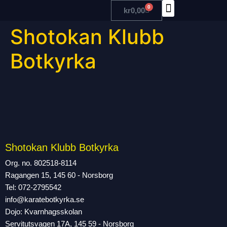
0
kr
0,00
Shotokan Klubb
TRÄNA MED OSS
Botkyrka
Shotokan Klubb Botkyrka
Org. no. 802518-8114
Ragangen 15, 145 60 - Norsborg
Tel: 072-2795542
info@karatebotkyrka.se
Dojo: Kvarnhagsskolan
Servitutsvagen 17A, 145 59 - Norsborg