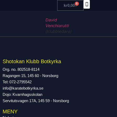
0
kr
0,00
TRÄNA MED OSS
David
Venchiarutti
(klubbledare)
Shotokan Klubb Botkyrka
Org. no. 802518-8114
Ragangen 15, 145 60 - Norsborg
Tel: 072-2795542
info@karatebotkyrka.se
Dojo: Kvarnhagsskolan
Servitutsvagen 17A, 145 59 - Norsborg
MENY