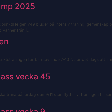
amp 2025
punkt!Helgen v49 bjuder på intensiv träning, gemenskap och m
 vänner från […]
gen
iktsträningen för barntävlande 7-13 Nu är det dags att anm
pass vecka 45
a träna på lördag den 9/11 utan flyttar vi träningen till s
pass vecka 9