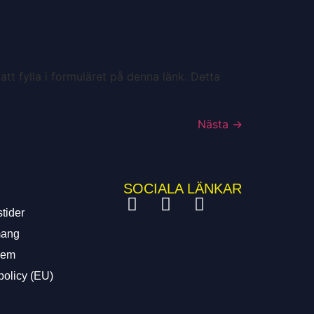
t fylla i formuläret på denna länk. Detta
Nästa
→
SOCIALA LÄNKAR
tider
ang
lem
policy (EU)