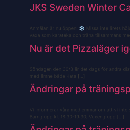
JKS Sweden Winter C
Anmälan är nu öppen! ❄️ Missa inte årets höjd
växa som karateka och träna tillsammans med
Nu är det Pizzaläger i
Söndagen den 30/3 är det dags för andra distr
med ämne både Kata […]
Ändringar på tränings
Vi informerar våra medlemmar om att vi inte sk
Barngrupp kl. 18:30-19:30; Vuxengrupp […]
Ändringar på tränings