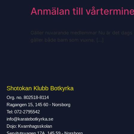
Anmälan till vårtermin
Gäller nuvarande medlemmar Nu är det dags fö
gäller både barn som vuxna. […]
Shotokan Klubb Botkyrka
Org. no. 802518-8114
Ragangen 15, 145 60 - Norsborg
Tel: 072-2795542
info@karatebotkyrka.se
Dojo: Kvarnhagsskolan
Servitutsvagen 17A, 145 59 - Norsborg