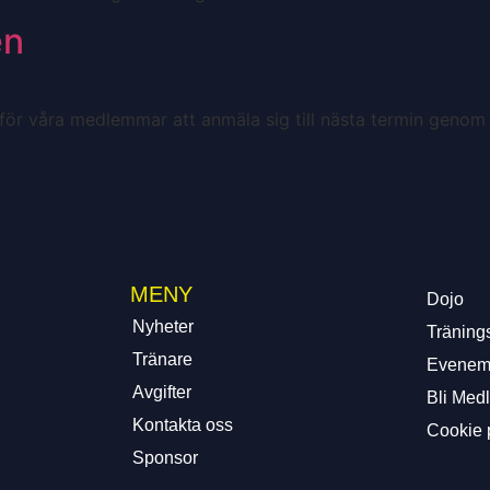
en
r våra medlemmar att anmäla sig till nästa termin genom at
MENY
Dojo
Nyheter
Tränings
Tränare
Evenem
Avgifter
Bli Med
Kontakta oss
Cookie 
Sponsor