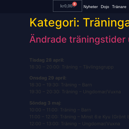
0
kr
0,00
Nyheter
Dojo
Tränare
Kategori:
Träning
Ändrade träningstider
Tisdag 28 april:
18:30 – 20:00: Träning – Tävlingsgrupp
Onsdag 29 april:
18:30 – 19:30: Träning – Barn
19:30 – 20:30: Träning – Ungdomar/Vuxna
Söndag 3 maj:
10:00 – 11:00: Träning – Barn
11:00 – 12:00: Träning – Minst 6:e Kyu (Grönt 
12:00 – 13:00: Träning – Ungdomar/Vuxna