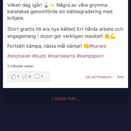
Vilken dag igår! 🥋✨ Några av våra grymma
karatekas genomförde sin bältesgradering med
briljans.
Stort grattis till era nya bälten! Ert hårda arbete och
engagemang i dojon ger verkligen resultat! 👏💪
Fortsätt kämpa, nästa mål väntar! 👊
#karate
#shotokan
#budo
#martialarts
#kampsport
2 månader sedan
7
0
1
Läs på Facebook
·
Dela
Ladda mer...