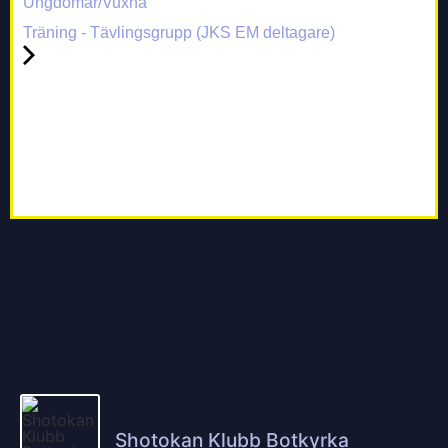
Ungdomar/Vuxna
Träning - Tävlingsgrupp (JKS EM deltagare)
Shotokan Klubb Botkyrka