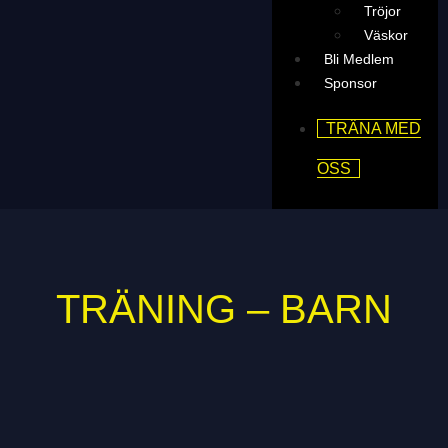
Tröjor
Väskor
Bli Medlem
Sponsor
TRÄNA MED
OSS
TRÄNING – BARN