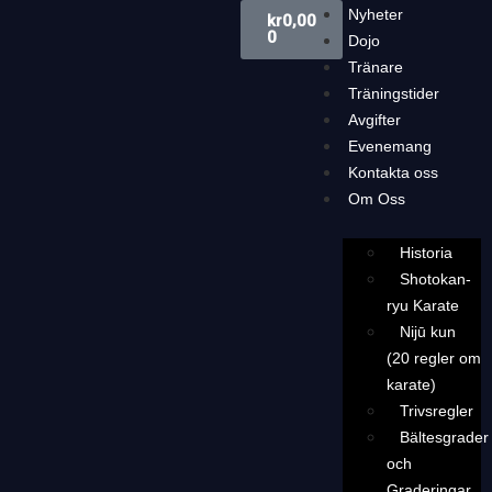
Nyheter
kr
0,00
0
Dojo
Tränare
Träningstider
Avgifter
Evenemang
Kontakta oss
Om Oss
Historia
Shotokan-
ryu Karate
Nijū kun
(20 regler om
karate)
Trivsregler
Bältesgrader
och
Graderingar