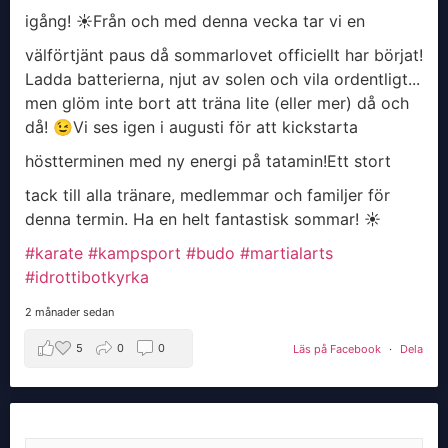
igång! ☀️
​Från och med denna vecka tar vi en
välförtjänt paus då sommarlovet officiellt har börjat!
Ladda batterierna, njut av solen och vila ordentligt...
men glöm inte bort att träna lite (eller mer) då och
då! 😉
​Vi ses igen i augusti för att kickstarta
höstterminen med ny energi på tatamin!
​Ett stort
tack till alla tränare, medlemmar och familjer för
denna termin. Ha en helt fantastisk sommar! ☀️
#karate
#kampsport
#budo
#martialarts
#idrottibotkyrka
2 månader sedan
5
0
0
Läs på Facebook
·
Dela