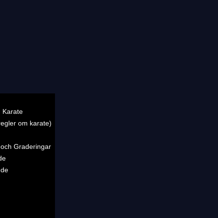
 Karate
regler om karate)
 och Graderingar
de
nde