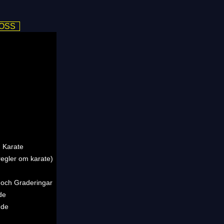
 OSS
 Karate
regler om karate)
 och Graderingar
de
nde