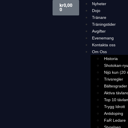
Nyheter
kr
0,00
0
Dojo
Tränare
Träningstider
Avgifter
Evenemang
Kontakta oss
Om Oss
Historia
Shotokan-ryu
Nijū kun (20 
Trivsregler
Bältesgrader
Aktiva tävlan
Top 10 tävla
Trygg Idrott
Antidoping
FaR Ledare
Styrelsen