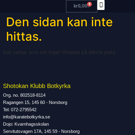
0
kr
0,00
Den sidan kan inte
TRÄNA MED OSS
hittas.
Det verkar som om inget hittades på denna plats.
Shotokan Klubb Botkyrka
Org. no. 802518-8114
Ragangen 15, 145 60 - Norsborg
Tel: 072-2795542
info@karatebotkyrka.se
Dojo: Kvarnhagsskolan
Servitutsvagen 17A, 145 59 - Norsborg