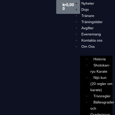
Nyheter
kr
0,00
0
Dojo
Tränare
Träningstider
Avgifter
Evenemang
Kontakta oss
Om Oss
Historia
Shotokan-
ryu Karate
Nijū kun
(20 regler om
karate)
Trivsregler
Bältesgrader
och
Graderingar