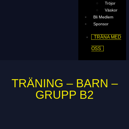
Tröjor
Väskor
Bli Medlem
Sponsor
TRÄNA MED
OSS
TRÄNING – BARN –
GRUPP B2