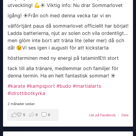
utveckling! 💪
​☀️ Viktig info: Nu drar Sommarlovet
igång! ☀️
​Från och med denna vecka tar vi en
välförtjänt paus då sommarlovet officiellt har börjat!
Ladda batterierna, njut av solen och vila ordentligt...
men glöm inte bort att träna lite (eller mer) då och
då! 😉
​Vi ses igen i augusti för att kickstarta
höstterminen med ny energi på tatamin!
​Ett stort
tack till alla tränare, medlemmar och familjer för
denna termin. Ha en helt fantastisk sommar! ☀️
#karate
#kampsport
#budo
#martialarts
#idrottibotkyrka
2 månader sedan
5
0
0
Läs på Facebook
·
Dela