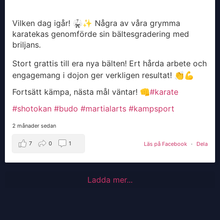
Vilken dag igår! 🥋✨ Några av våra grymma
karatekas genomförde sin bältesgradering med
briljans.
Stort grattis till era nya bälten! Ert hårda arbete och
engagemang i dojon ger verkligen resultat! 👏💪
Fortsätt kämpa, nästa mål väntar! 👊
#karate
#shotokan
#budo
#martialarts
#kampsport
2 månader sedan
7
0
1
Läs på Facebook
·
Dela
Ladda mer...