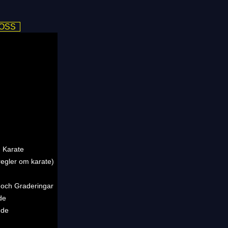
 OSS
 Karate
regler om karate)
 och Graderingar
de
nde