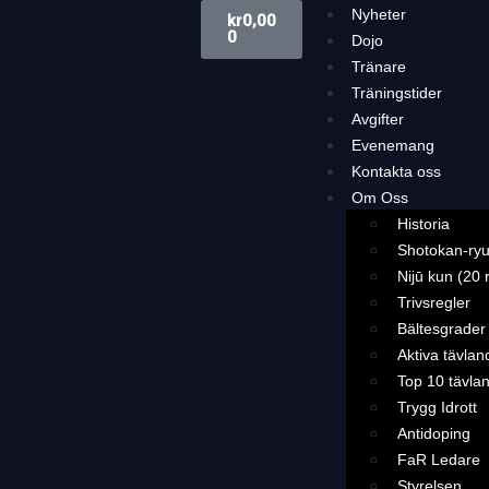
Nyheter
kr
0,00
0
Dojo
Tränare
Träningstider
Avgifter
Evenemang
Kontakta oss
Om Oss
Historia
Shotokan-ryu
Nijū kun (20 
Trivsregler
Bältesgrader
Aktiva tävlan
Top 10 tävla
Trygg Idrott
Antidoping
FaR Ledare
Styrelsen