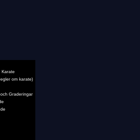
 Karate
regler om karate)
 och Graderingar
de
nde