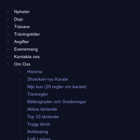
Hoppa
till
Nyheter
innehåll
Dojo
Tränare
Träningstider
Avgifter
Evenemang
Kontakta oss
Om Oss
Historia
Shotokan-ryu Karate
Nijū kun (20 regler om karate)
Trivsregler
Bältesgrader och Graderingar
Aktiva tävlande
Top 10 tävlande
Trygg Idrott
Antidoping
FaR Ledare