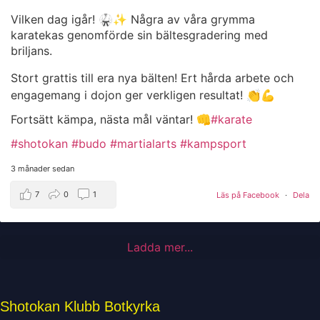
Vilken dag igår! 🥋✨ Några av våra grymma
karatekas genomförde sin bältesgradering med
briljans.
Stort grattis till era nya bälten! Ert hårda arbete och
engagemang i dojon ger verkligen resultat! 👏💪
Fortsätt kämpa, nästa mål väntar! 👊
#karate
#shotokan
#budo
#martialarts
#kampsport
3 månader sedan
7
0
1
Läs på Facebook
·
Dela
Ladda mer...
Shotokan Klubb Botkyrka