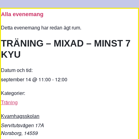
Alla evenemang
Detta evenemang har redan ägt rum.
TRÄNING – MIXAD – MINST 7
KYU
Datum och tid:
september 14
@
11:00
-
12:00
Kategorier:
Träning
Kvarnhagsskolan
Servitutsvägen 17A
Norsborg
,
14559