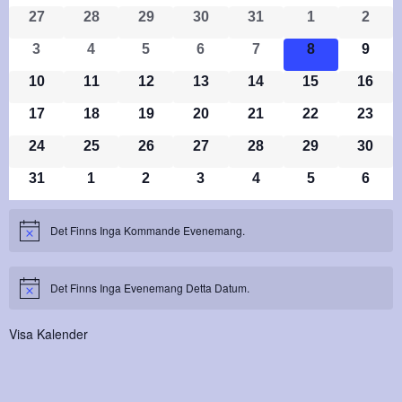
0 Evenemang
0 Evenemang
0 Evenemang
0 Evenemang
0 Evenemang
0 Evenemang
0 Ev
Av
27
28
29
30
31
1
2
0 Evenemang
0 Evenemang
0 Evenemang
0 Evenemang
0 Evenemang
0 Evenemang
0 Ev
3
4
5
6
7
8
9
Evenemang
0 Evenemang
0 Evenemang
0 Evenemang
0 Evenemang
0 Evenemang
0 Evenemang
0 Eve
10
11
12
13
14
15
16
0 Evenemang
0 Evenemang
0 Evenemang
0 Evenemang
0 Evenemang
0 Evenemang
0 Eve
17
18
19
20
21
22
23
0 Evenemang
0 Evenemang
0 Evenemang
0 Evenemang
0 Evenemang
0 Evenemang
0 Eve
24
25
26
27
28
29
30
0 Evenemang
0 Evenemang
0 Evenemang
0 Evenemang
0 Evenemang
0 Evenemang
0 Ev
31
1
2
3
4
5
6
Det Finns Inga Kommande Evenemang.
Notis
Det Finns Inga Evenemang Detta Datum.
Notis
Visa Kalender