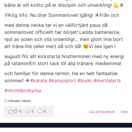
bälte är ett kvitto på er disciplin och utveckling! 💪
​☀️
Viktig info: Nu drar Sommarlovet igång! ☀️
​Från och
med denna vecka tar vi en välförtjänt paus då
sommarlovet officiellt har börjat! Ladda batterierna,
njut av solen och vila ordentligt... men glöm inte bort
att träna lite (eller mer) då och då! 😉
​Vi ses igen i
augusti för att kickstarta höstterminen med ny energi
på tatamin!
​Ett stort tack till alla tränare, medlemmar
och familjer för denna termin. Ha en helt fantastisk
sommar! ☀️
#karate
#kampsport
#budo
#martialarts
#idrottibotkyrka
2 månader sedan
5
0
0
Läs på Facebook
·
Dela