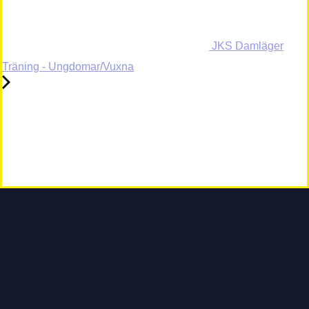
JKS Damläger
Träning - Ungdomar/Vuxna