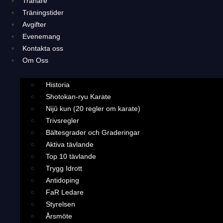
Tränare
Träningstider
Avgifter
Evenemang
Kontakta oss
Om Oss
Historia
Shotokan-ryu Karate
Nijū kun (20 regler om karate)
Trivsregler
Bältesgrader och Graderingar
Aktiva tävlande
Top 10 tävlande
Trygg Idrott
Antidoping
FaR Ledare
Styrelsen
Årsmöte