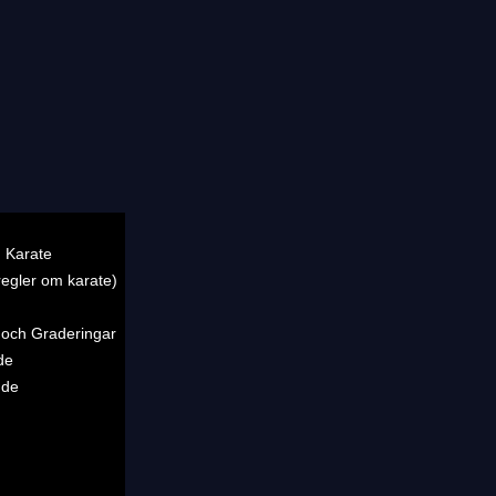
 Karate
regler om karate)
 och Graderingar
de
nde