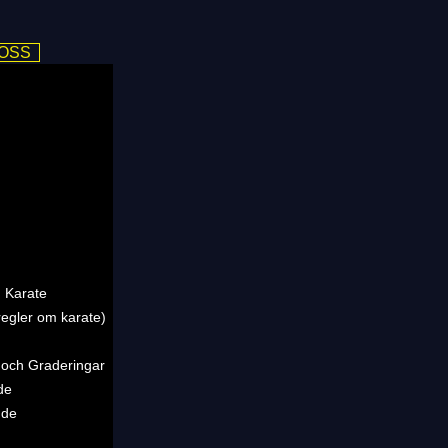
 OSS
 Karate
regler om karate)
 och Graderingar
de
nde