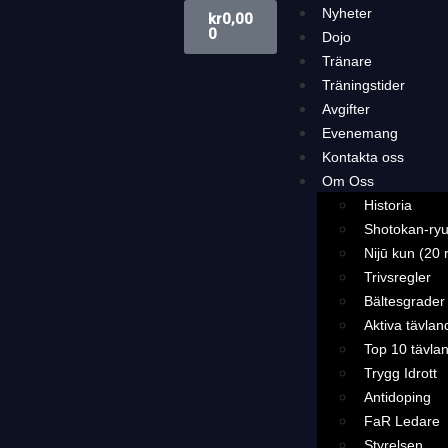
Nyheter
kr
0,00
0
Dojo
Tränare
Träningstider
Avgifter
Evenemang
Kontakta oss
Om Oss
Historia
Shotokan-ryu
Nijū kun (20 
Trivsregler
Bältesgrader
Aktiva tävlan
Top 10 tävla
Trygg Idrott
Antidoping
FaR Ledare
Styrelsen