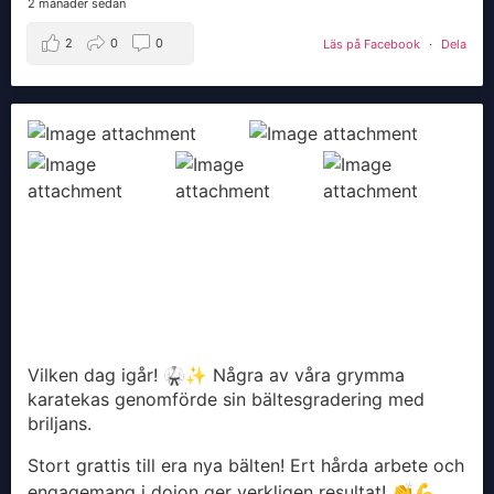
2 månader sedan
2
0
0
Läs på Facebook
·
Dela
Vilken dag igår! 🥋✨ Några av våra grymma
karatekas genomförde sin bältesgradering med
briljans.
Stort grattis till era nya bälten! Ert hårda arbete och
engagemang i dojon ger verkligen resultat! 👏💪