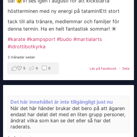
då! 😉
​Vi ses igen i augusti för att kickstarta
höstterminen med ny energi på tatamin!
​Ett stort
tack till alla tränare, medlemmar och familjer för
denna termin. Ha en helt fantastisk sommar! ☀️
#karate
#kampsport
#budo
#martialarts
#idrottibotkyrka
2 månader sedan
5
0
0
Läs på Facebook
·
Dela
Det här innehållet är inte tillgängligt just nu
När det här händer brukar det bero på att ägaren
endast har delat det med en liten grupp personer,
ändrat vilka som kan se det eller så har det
raderats.