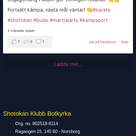
Fortsätt kämpa, nästa mål väntar! 👊
#karate
#shotokan
#budo
#martialarts
#kampsport
2 månader sedan
7
0
1
Läs på Facebook
·
Dela
Ladda mer...
Shotokan Klubb Botkyrka
Org. no. 802518-8114
Ragangen 15, 145 60 - Norsborg