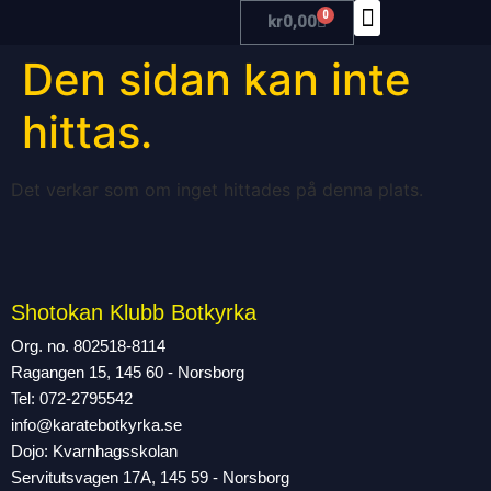
0
kr
0,00
Den sidan kan inte
TRÄNA MED OSS
hittas.
Det verkar som om inget hittades på denna plats.
Shotokan Klubb Botkyrka
Org. no. 802518-8114
Ragangen 15, 145 60 - Norsborg
Tel: 072-2795542
info@karatebotkyrka.se
Dojo: Kvarnhagsskolan
Servitutsvagen 17A, 145 59 - Norsborg