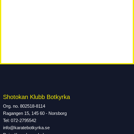
Shotokan Klubb Botkyrka
Org. no. 802518-8114
Ragangen 15, 145 60 - Norsborg
Tel: 072-2795542
info@karatebotkyrka.se