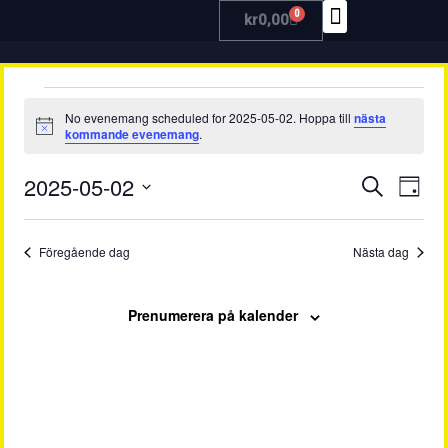
0
kr
0,00
TRÄNA MED OSS
No evenemang scheduled for 2025-05-02. Hoppa till
nästa
Notis
kommande evenemang
.
Even
Ev
2025-05-02
Sök
Dag
Välj
vy
Searc
datum.
Föregående dag
Nästa dag
and
View
Prenumerera på kalender
Navig