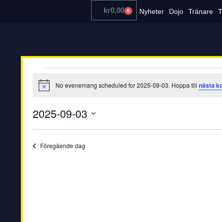
kr
0,00
Nyheter
Dojo
Tränare
T
0
No evenemang scheduled for 2025-09-03. Hoppa till
nästa 
Notis
2025-09-03
Välj
datum.
Föregående dag