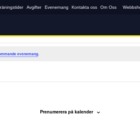
räningstider
Avgifter
Evenemang
Kontakta oss
Om Oss
Webbsh
kommande evenemang
.
Prenumerera på kalender