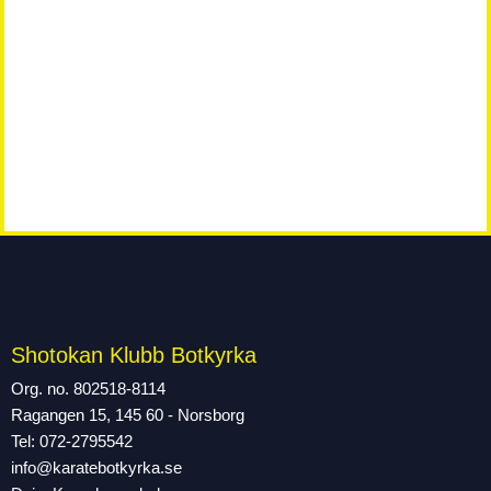
Shotokan Klubb Botkyrka
Org. no. 802518-8114
Ragangen 15, 145 60 - Norsborg
Tel: 072-2795542
info@karatebotkyrka.se