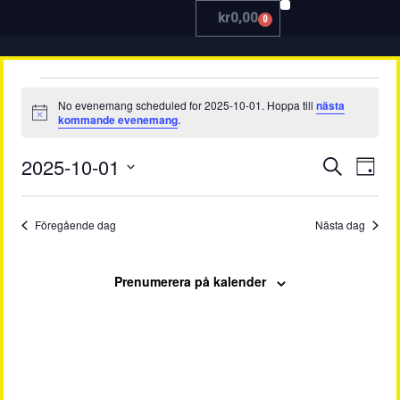
kr
0,00
0
TRÄNA MED OSS
No evenemang scheduled for 2025-10-01. Hoppa till
nästa
Notis
kommande evenemang
.
Even
Ev
2025-10-01
Sök
Dag
Välj
vy
Searc
datum.
Föregående dag
Nästa dag
and
View
Prenumerera på kalender
Navig