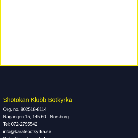
Shotokan Klubb Botkyrka
Org. no. 802518-8114
Ragangen 15, 145 60 - Norsborg
Tel: 072-2795542
info@karatebotkyrka.se