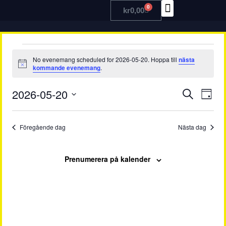
0
kr
0,00
TRÄNA MED OSS
No evenemang scheduled for 2026-05-20. Hoppa till
nästa
Notis
kommande evenemang
.
Even
Ev
2026-05-20
Sök
Dag
Välj
vy
Searc
datum.
Föregående dag
Nästa dag
and
View
Prenumerera på kalender
Navig