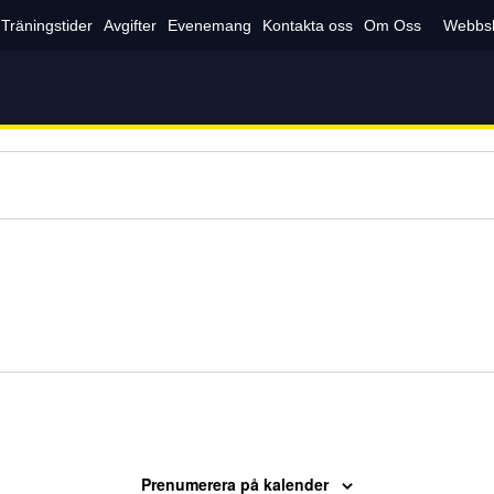
Träningstider
Avgifter
Evenemang
Kontakta oss
Om Oss
Webbs
Prenumerera på kalender