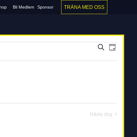
TRÄNA MED OSS
hop
Bli Medlem
Sponsor
Evenem
Even
Sök
Dag
vynav
Search
and
Views
Navigati
Nästa dag