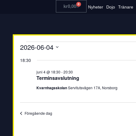
0
kr
0,00
Nyheter
Dojo
Tränare
2026-06-04
Välj
datum.
18:30
juni 4 @ 18:30
-
20:30
Terminsavslutning
Kvarnhagsskolan
Servitutsvägen 17A, Norsborg
Föregående dag