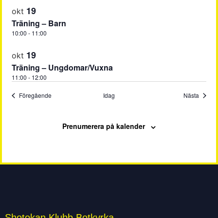
19
okt
Träning – Barn
10:00
-
11:00
19
okt
Träning – Ungdomar/Vuxna
11:00
-
12:00
Evenemang
Evene
Föregående
Idag
Nästa
Prenumerera på kalender
Shotokan Klubb Botkyrka