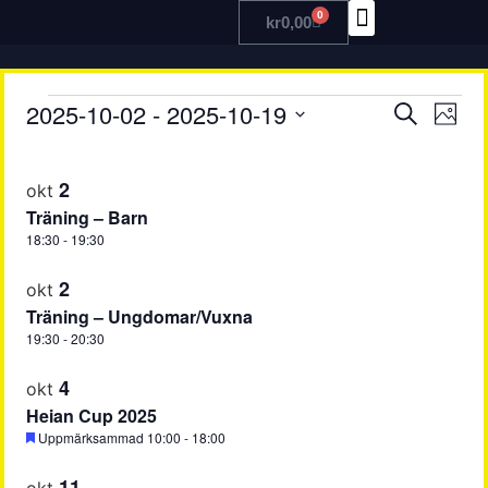
0
kr
0,00
TRÄNA MED OSS
Even
Ev
2025-10-02
 - 
2025-10-19
Sök
Foto
Välj
vy
Searc
datum
List
2
and
okt
of
Träning – Barn
View
events
18:30
-
19:30
Navig
in
2
okt
Träning – Ungdomar/Vuxna
Photo
19:30
-
20:30
View
4
okt
Heian Cup 2025
Uppmärksammad
10:00
-
18:00
11