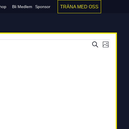
TRÄNA MED OSS
hop
Bli Medlem
Sponsor
Evenem
Even
Sök
Foto
vynav
Search
and
Views
Navigati