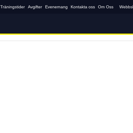
Träningstider
Avgifter
Evenemang
Kontakta oss
Om Oss
Webbs