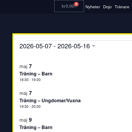
0
kr
0,00
Nyheter
Dojo
Tränare
2026-05-07
 - 
2026-05-16
Välj
datum
List
7
maj
of
Träning – Barn
events
18:30
-
19:30
in
7
maj
Träning – Ungdomar/Vuxna
Photo
19:30
-
20:30
View
9
maj
Träning – Barn