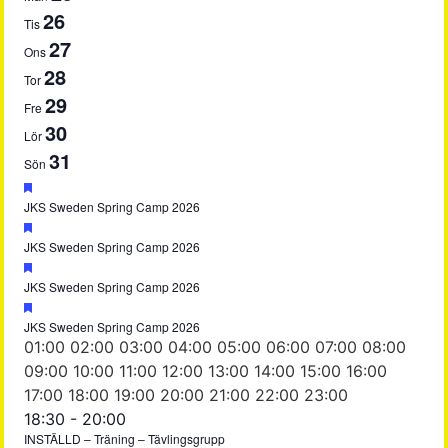
26
Evenemang
Tis
27
Ons
28
Tor
29
Fre
30
Lör
31
Sön
maj
Uppmärksammad
JKS Sweden Spring Camp 2026
29
Uppmärksammad
@
JKS Sweden Spring Camp 2026
18:00
maj
Uppmärksammad
-
JKS Sweden Spring Camp 2026
29
maj
maj
Uppmärksammad
@
JKS Sweden Spring Camp 2026
31
29
18:00
00:00
01:00
02:00
03:00
04:00
05:00
06:00
07:00
08:00
@
@
-
09:00
10:00
11:00
12:00
13:00
14:00
15:00
16:00
14:00
18:00
maj
00:00
17:00
18:00
19:00
20:00
21:00
22:00
23:00
-
31
måndag,
tisdag,
No
May
18:30
-
20:00
maj
@
INSTÄLLD – Träning – Tävlingsgrupp
events
26,