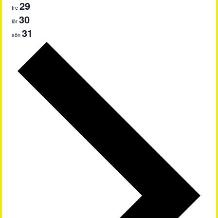
29
fre
30
lör
31
sön
Nästa
vecka