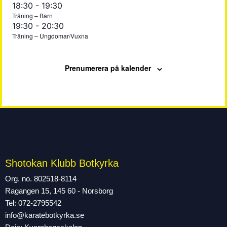
maj
maj
31
onsdag,
torsdag,
14:00
No
May
18:30
-
19:30
on
2026
@
Träning – Barn
25,
26,
events
28,
maj
maj
this
14:00
May
19:30
-
20:30
on
2026
2026
day.
2026
Träning – Ungdomar/Vuxna
27,
28,
28,
this
fredag,
lördag,
söndag,
No
No
No
2026
2026
day.
2026
events
events
events
maj
maj
maj
Prenumerera på kalender
on
on
on
29,
30,
31,
this
this
this
2026
day.
2026
day.
2026
day.
Shotokan Klubb Botkyrka
Org. no. 802518-8114
Ragangen 15, 145 60 - Norsborg
Tel: 072-2795542
info@karatebotkyrka.se