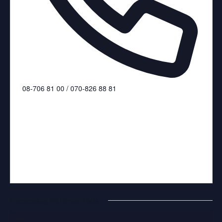
Telefonnummer
08-706 81 00 / 070-826 88 81
Evenemang På Denna Plats