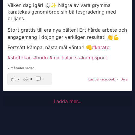
Vilken dag igår! 🥋✨ Några av våra grymma
karatekas genomförde sin bältesgradering med
briljans.
Stort grattis till era nya bälten! Ert hårda arbete och
engagemang i dojon ger verkligen resultat! 👏💪
Fortsätt kämpa, nästa mål väntar! 👊
#karate
#shotokan
#budo
#martialarts
#kampsport
2 månader sedan
7
0
1
Läs på Facebook
·
Dela
Ladda mer...