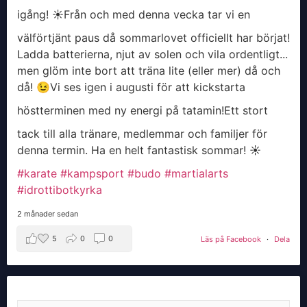
igång! ☀️
​Från och med denna vecka tar vi en
välförtjänt paus då sommarlovet officiellt har börjat!
Ladda batterierna, njut av solen och vila ordentligt...
men glöm inte bort att träna lite (eller mer) då och
då! 😉
​Vi ses igen i augusti för att kickstarta
höstterminen med ny energi på tatamin!
​Ett stort
tack till alla tränare, medlemmar och familjer för
denna termin. Ha en helt fantastisk sommar! ☀️
#karate
#kampsport
#budo
#martialarts
#idrottibotkyrka
2 månader sedan
5
0
0
Läs på Facebook
·
Dela