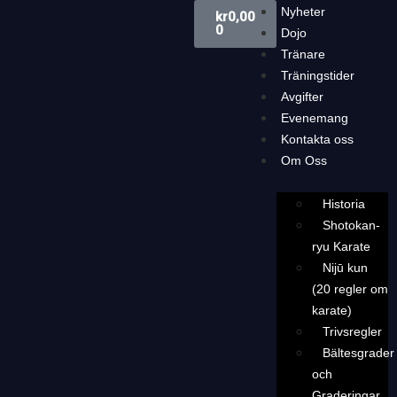
Nyheter
kr
0,00
0
Dojo
Tränare
Träningstider
Avgifter
Evenemang
Kontakta oss
Om Oss
Historia
Shotokan-
ryu Karate
Nijū kun
(20 regler om
karate)
Trivsregler
Bältesgrader
och
Graderingar