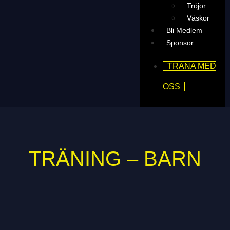
Tröjor
Väskor
Bli Medlem
Sponsor
TRÄNA MED
OSS
TRÄNING – BARN