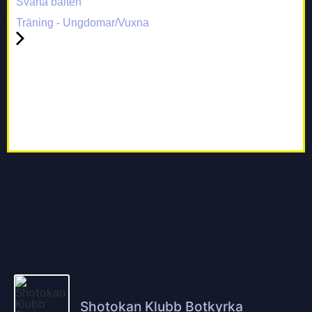
Svarta bälten
Träning - Ungdomar/Vuxna
Shotokan Klubb Botkyrka