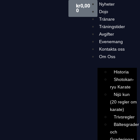
Nyheter
kr
0,00
0
Dojo
Tränare
Träningstider
Avgifter
Evenemang
Kontakta oss
Om Oss
Historia
Shotokan-
ryu Karate
Nijū kun
(20 regler om
karate)
Trivsregler
Bältesgrader
och
Graderingar