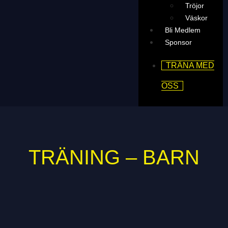
Tröjor
Väskor
Bli Medlem
Sponsor
TRÄNA MED
OSS
TRÄNING – BARN