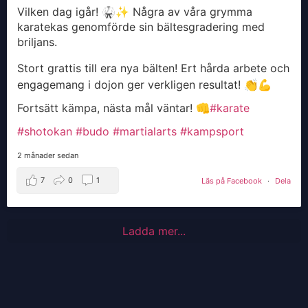
Vilken dag igår! 🥋✨ Några av våra grymma
karatekas genomförde sin bältesgradering med
briljans.
Stort grattis till era nya bälten! Ert hårda arbete och
engagemang i dojon ger verkligen resultat! 👏💪
Fortsätt kämpa, nästa mål väntar! 👊
#karate
#shotokan
#budo
#martialarts
#kampsport
2 månader sedan
7
0
1
Läs på Facebook
·
Dela
Ladda mer...