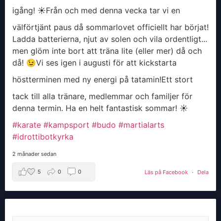
igång! ☀️
​Från och med denna vecka tar vi en
välförtjänt paus då sommarlovet officiellt har börjat!
Ladda batterierna, njut av solen och vila ordentligt...
men glöm inte bort att träna lite (eller mer) då och
då! 😉
​Vi ses igen i augusti för att kickstarta
höstterminen med ny energi på tatamin!
​Ett stort
tack till alla tränare, medlemmar och familjer för
denna termin. Ha en helt fantastisk sommar! ☀️
#karate
#kampsport
#budo
#martialarts
#idrottibotkyrka
2 månader sedan
5
0
0
Läs på Facebook
·
Dela