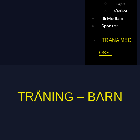
Tröjor
Väskor
Bli Medlem
Sponsor
TRÄNA MED
OSS
TRÄNING – BARN