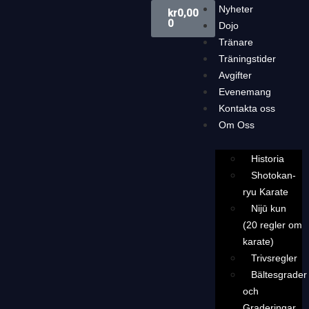
Nyheter
kr
0,00
0
Dojo
Tränare
Träningstider
Avgifter
Evenemang
Kontakta oss
Om Oss
Historia
Shotokan-
ryu Karate
Nijū kun
(20 regler om
karate)
Trivsregler
Bältesgrader
och
Graderingar