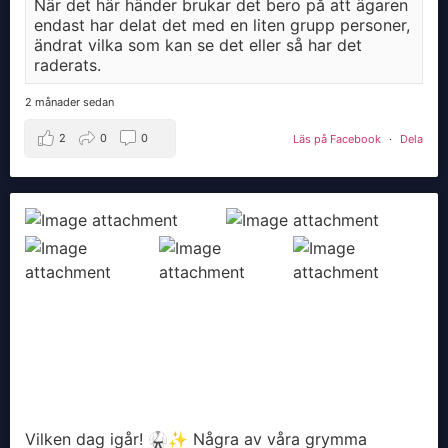
När det här händer brukar det bero på att ägaren
endast har delat det med en liten grupp personer,
ändrat vilka som kan se det eller så har det
raderats.
2 månader sedan
2
0
0
Läs på Facebook
·
Dela
Vilken dag igår! 🥋✨ Några av våra grymma