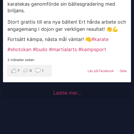
karatekas genomförde sin bältesgradering med
briljans.
Stort grattis till era nya bälten! Ert hårda arbete och
engagemang i dojon ger verkligen resultat! 👏💪
Fortsätt kämpa, nästa mål väntar! 👊
#karate
#shotokan
#budo
#martialarts
#kampsport
2 månader sedan
7
0
1
Läs på Facebook
·
Dela
Ladda mer...