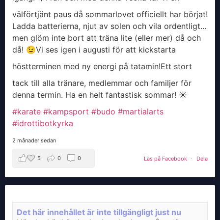
välförtjänt paus då sommarlovet officiellt har börjat!
Ladda batterierna, njut av solen och vila ordentligt...
men glöm inte bort att träna lite (eller mer) då och
då! 😉
​Vi ses igen i augusti för att kickstarta
höstterminen med ny energi på tatamin!
​Ett stort
tack till alla tränare, medlemmar och familjer för
denna termin. Ha en helt fantastisk sommar! ☀️
#karate
#kampsport
#budo
#martialarts
#idrottibotkyrka
2 månader sedan
5
0
0
Läs på Facebook
·
Dela
Det här innehållet är inte tillgängligt just nu