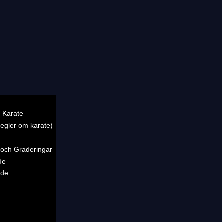
 Karate
regler om karate)
 och Graderingar
de
nde