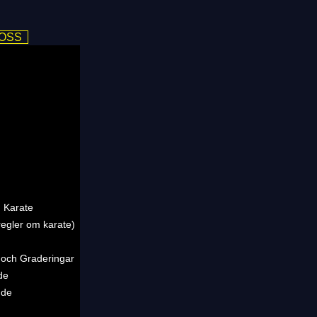
 OSS
 Karate
regler om karate)
 och Graderingar
de
nde