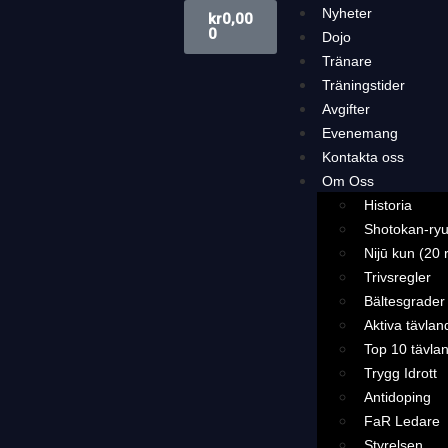
Nyheter
kr
0,00
0
Dojo
Tränare
Träningstider
Avgifter
Evenemang
Kontakta oss
Om Oss
Historia
Shotokan-ryu
Nijū kun (20 
Trivsregler
Bältesgrader
Aktiva tävlan
Top 10 tävla
Trygg Idrott
Antidoping
FaR Ledare
Styrelsen