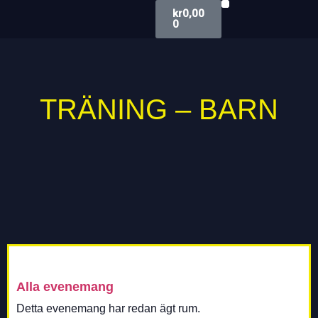
kr
0,00
0
TRÄNA MED OSS
TRÄNING – BARN
Alla evenemang
Detta evenemang har redan ägt rum.