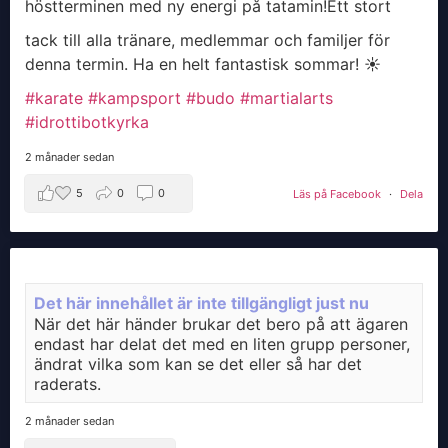
höstterminen med ny energi på tatamin!
​Ett stort
tack till alla tränare, medlemmar och familjer för
denna termin. Ha en helt fantastisk sommar! ☀️
#karate
#kampsport
#budo
#martialarts
#idrottibotkyrka
2 månader sedan
5
0
0
Läs på Facebook
·
Dela
Det här innehållet är inte tillgängligt just nu
När det här händer brukar det bero på att ägaren
endast har delat det med en liten grupp personer,
ändrat vilka som kan se det eller så har det
raderats.
2 månader sedan