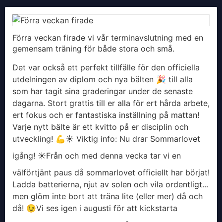
Förra veckan firade vi vår terminavslutning med en
gemensam träning för både stora och små.
Det var också ett perfekt tillfälle för den officiella
utdelningen av diplom och nya bälten 🎉 till alla
som har tagit sina graderingar under de senaste
dagarna. Stort grattis till er alla för ert hårda arbete,
ert fokus och er fantastiska inställning på mattan!
Varje nytt bälte är ett kvitto på er disciplin och
utveckling! 💪
​☀️ Viktig info: Nu drar Sommarlovet
igång! ☀️
​Från och med denna vecka tar vi en
välförtjänt paus då sommarlovet officiellt har börjat!
Ladda batterierna, njut av solen och vila ordentligt...
men glöm inte bort att träna lite (eller mer) då och
då! 😉
​Vi ses igen i augusti för att kickstarta