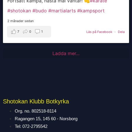
Fortsätt kämpa, nästa mål väntar! 👊
#karate
#shotokan
#budo
#martialarts
#kampsport
2 månader sedan
7
0
1
Läs på Facebook
·
Dela
Ladda mer...
Shotokan Klubb Botkyrka
Org. no. 802518-8114
Ragangen 15, 145 60 - Norsborg
Tel: 072-2795542