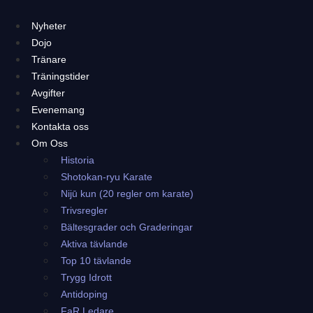
Hoppa
till
Nyheter
innehåll
Dojo
Tränare
Träningstider
Avgifter
Evenemang
Kontakta oss
Om Oss
Historia
Shotokan-ryu Karate
Nijū kun (20 regler om karate)
Trivsregler
Bältesgrader och Graderingar
Aktiva tävlande
Top 10 tävlande
Trygg Idrott
Antidoping
FaR Ledare