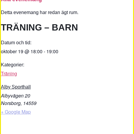
Detta evenemang har redan ägt rum.
TRÄNING – BARN
Datum och tid:
oktober 19
@
18:00
-
19:00
Kategorier:
Träning
Alby Sporthall
Albyvägen 20
Norsborg
,
14559
+ Google Map