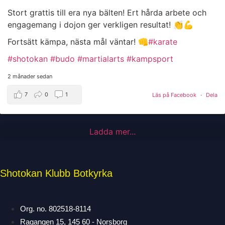
Stort grattis till era nya bälten! Ert hårda arbete och
engagemang i dojon ger verkligen resultat! 👏💪
Fortsätt kämpa, nästa mål väntar! 👊
#karate
#shotokan
#budo
#martialarts
#kampsport
2 månader sedan
7
0
1
Läs på Facebook
·
Dela
Ladda mer...
Shotokan Klubb Botkyrka
Org. no. 802518-8114
Ragangen 15, 145 60 - Norsborg