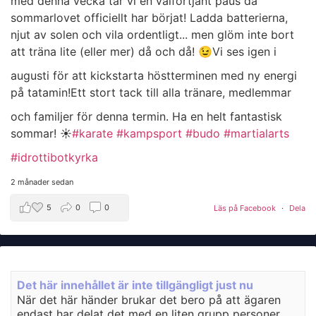
med denna vecka tar vi en välförtjänt paus då
sommarlovet officiellt har börjat! Ladda batterierna,
njut av solen och vila ordentligt... men glöm inte bort
att träna lite (eller mer) då och då! 😉
​Vi ses igen i
augusti för att kickstarta höstterminen med ny energi
på tatamin!
​Ett stort tack till alla tränare, medlemmar
och familjer för denna termin. Ha en helt fantastisk
sommar! ☀️
#karate
#kampsport
#budo
#martialarts
#idrottibotkyrka
2 månader sedan
5
0
0
Läs på Facebook
·
Dela
Det här innehållet är inte tillgängligt just nu
När det här händer brukar det bero på att ägaren
endast har delat det med en liten grupp personer,