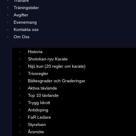
Tränare
Träningstider
Avgifter
Evenemang
Kontakta oss
Om Oss
Historia
Shotokan-ryu Karate
Nijū kun (20 regler om karate)
Trivsregler
Bältesgrader och Graderingar
Aktiva tävlande
Top 10 tävlande
Trygg Idrott
Antidoping
FaR Ledare
Styrelsen
Årsmöte