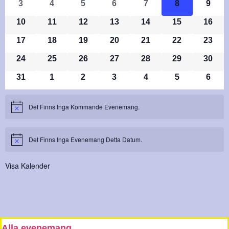
0 Evenemang
0 Evenemang
0 Evenemang
0 Evenemang
0 Evenemang
0 Evenemang
0 Ev
3
4
5
6
7
8
9
Evenemang
0 Evenemang
0 Evenemang
0 Evenemang
0 Evenemang
0 Evenemang
0 Evenemang
0 Eve
10
11
12
13
14
15
16
0 Evenemang
0 Evenemang
0 Evenemang
0 Evenemang
0 Evenemang
0 Evenemang
0 Eve
17
18
19
20
21
22
23
0 Evenemang
0 Evenemang
0 Evenemang
0 Evenemang
0 Evenemang
0 Evenemang
0 Eve
24
25
26
27
28
29
30
0 Evenemang
0 Evenemang
0 Evenemang
0 Evenemang
0 Evenemang
0 Evenemang
0 Ev
31
1
2
3
4
5
6
Det Finns Inga Kommande Evenemang.
Notis
Det Finns Inga Evenemang Detta Datum.
Notis
Visa Kalender
Alla evenemang