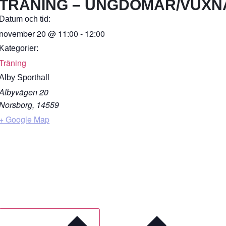
TRÄNING – UNGDOMAR/VUXN
Datum och tid:
november 20
@
11:00
-
12:00
Kategorier:
Träning
Alby Sporthall
Albyvägen 20
Norsborg
,
14559
+ Google Map