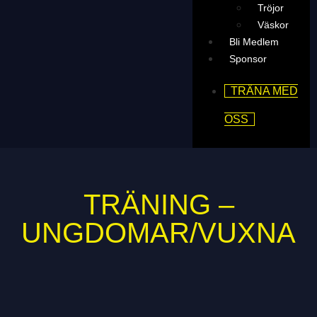
Tröjor
Väskor
Bli Medlem
Sponsor
TRÄNA MED
OSS
TRÄNING –
UNGDOMAR/VUXNA