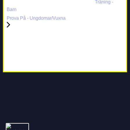
Träning -
Barn
Prova På - Ungdomar/Vuxna