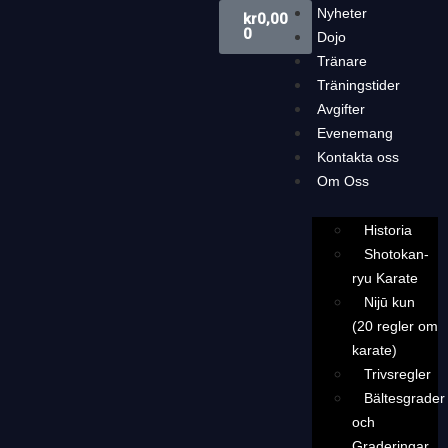
Nyheter
kr
0,00
0
Dojo
Tränare
Träningstider
Avgifter
Evenemang
Kontakta oss
Om Oss
Historia
Shotokan-
ryu Karate
Nijū kun
(20 regler om
karate)
Trivsregler
Bältesgrader
och
Graderingar