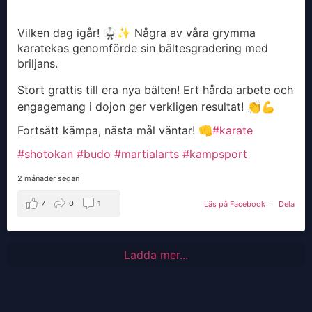
Vilken dag igår! 🥋✨ Några av våra grymma
karatekas genomförde sin bältesgradering med
briljans.
Stort grattis till era nya bälten! Ert hårda arbete och
engagemang i dojon ger verkligen resultat! 👏💪
Fortsätt kämpa, nästa mål väntar! 👊
#karate
#shotokan
#budo
#martialarts
#kampsport
2 månader sedan
7
0
1
Läs på Facebook
·
Dela
Ladda mer...