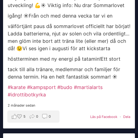
utveckling! 💪
​☀️ Viktig info: Nu drar Sommarlovet
igång! ☀️
​Från och med denna vecka tar vi en
välförtjänt paus då sommarlovet officiellt har börjat!
Ladda batterierna, njut av solen och vila ordentligt...
men glöm inte bort att träna lite (eller mer) då och
då! 😉
​Vi ses igen i augusti för att kickstarta
höstterminen med ny energi på tatamin!
​Ett stort
tack till alla tränare, medlemmar och familjer för
denna termin. Ha en helt fantastisk sommar! ☀️
#karate
#kampsport
#budo
#martialarts
#idrottibotkyrka
2 månader sedan
5
0
0
Läs på Facebook
·
Dela