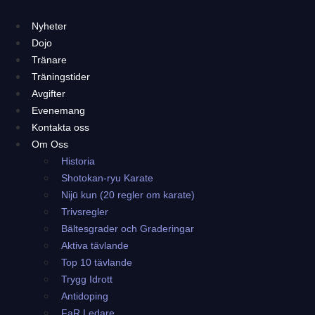
Hoppa
till
Nyheter
innehåll
Dojo
Tränare
Träningstider
Avgifter
Evenemang
Kontakta oss
Om Oss
Historia
Shotokan-ryu Karate
Nijū kun (20 regler om karate)
Trivsregler
Bältesgrader och Graderingar
Aktiva tävlande
Top 10 tävlande
Trygg Idrott
Antidoping
FaR Ledare