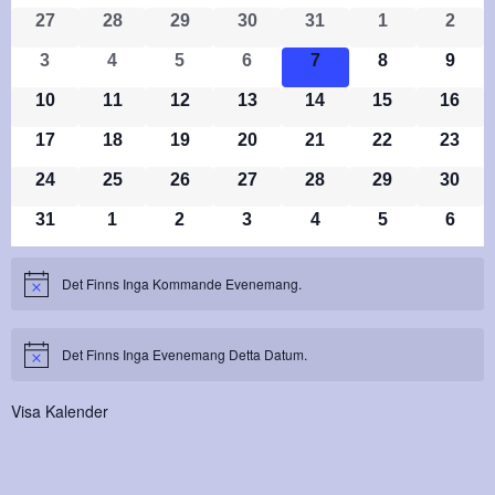
0 Evenemang
0 Evenemang
0 Evenemang
0 Evenemang
0 Evenemang
0 Evenemang
0 Ev
Av
27
28
29
30
31
1
2
0 Evenemang
0 Evenemang
0 Evenemang
0 Evenemang
0 Evenemang
0 Evenemang
0 Ev
3
4
5
6
7
8
9
Evenemang
0 Evenemang
0 Evenemang
0 Evenemang
0 Evenemang
0 Evenemang
0 Evenemang
0 Eve
10
11
12
13
14
15
16
0 Evenemang
0 Evenemang
0 Evenemang
0 Evenemang
0 Evenemang
0 Evenemang
0 Eve
17
18
19
20
21
22
23
0 Evenemang
0 Evenemang
0 Evenemang
0 Evenemang
0 Evenemang
0 Evenemang
0 Eve
24
25
26
27
28
29
30
0 Evenemang
0 Evenemang
0 Evenemang
0 Evenemang
0 Evenemang
0 Evenemang
0 Ev
31
1
2
3
4
5
6
Det Finns Inga Kommande Evenemang.
Notis
Det Finns Inga Evenemang Detta Datum.
Notis
Visa Kalender