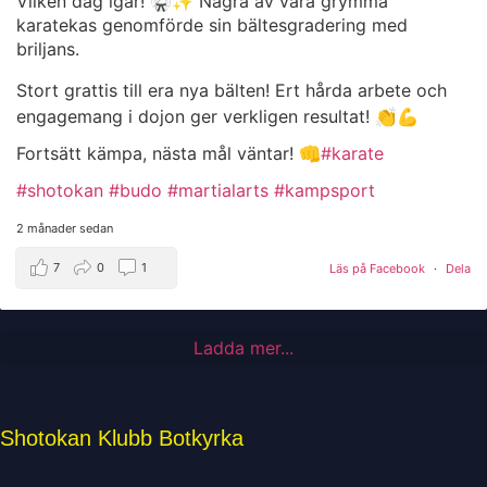
Vilken dag igår! 🥋✨ Några av våra grymma
karatekas genomförde sin bältesgradering med
briljans.
Stort grattis till era nya bälten! Ert hårda arbete och
engagemang i dojon ger verkligen resultat! 👏💪
Fortsätt kämpa, nästa mål väntar! 👊
#karate
#shotokan
#budo
#martialarts
#kampsport
2 månader sedan
7
0
1
Läs på Facebook
·
Dela
Ladda mer...
Shotokan Klubb Botkyrka