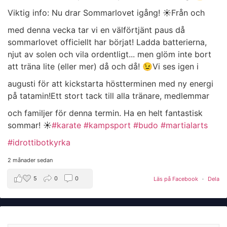
Viktig info: Nu drar Sommarlovet igång! ☀️
​Från och
med denna vecka tar vi en välförtjänt paus då
sommarlovet officiellt har börjat! Ladda batterierna,
njut av solen och vila ordentligt... men glöm inte bort
att träna lite (eller mer) då och då! 😉
​Vi ses igen i
augusti för att kickstarta höstterminen med ny energi
på tatamin!
​Ett stort tack till alla tränare, medlemmar
och familjer för denna termin. Ha en helt fantastisk
sommar! ☀️
#karate
#kampsport
#budo
#martialarts
#idrottibotkyrka
2 månader sedan
5
0
0
Läs på Facebook
·
Dela