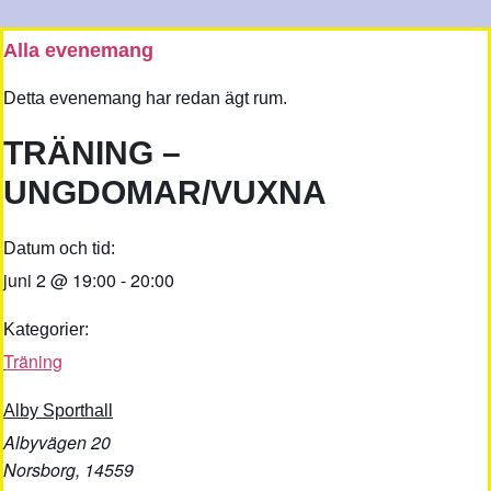
Alla evenemang
Detta evenemang har redan ägt rum.
TRÄNING –
UNGDOMAR/VUXNA
Datum och tid:
juni 2
@
19:00
-
20:00
Kategorier:
Träning
Alby Sporthall
Albyvägen 20
Norsborg
,
14559