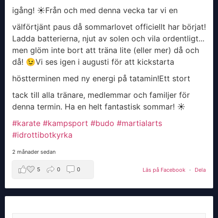
igång! ☀️
​Från och med denna vecka tar vi en
välförtjänt paus då sommarlovet officiellt har börjat!
Ladda batterierna, njut av solen och vila ordentligt...
men glöm inte bort att träna lite (eller mer) då och
då! 😉
​Vi ses igen i augusti för att kickstarta
höstterminen med ny energi på tatamin!
​Ett stort
tack till alla tränare, medlemmar och familjer för
denna termin. Ha en helt fantastisk sommar! ☀️
#karate
#kampsport
#budo
#martialarts
#idrottibotkyrka
2 månader sedan
5
0
0
Läs på Facebook
·
Dela