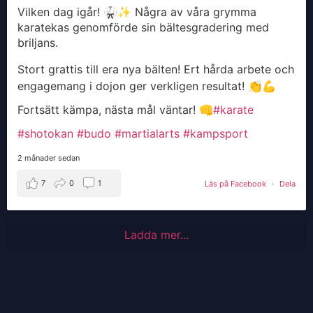
Vilken dag igår! 🥋✨ Några av våra grymma
karatekas genomförde sin bältesgradering med
briljans.
Stort grattis till era nya bälten! Ert hårda arbete och
engagemang i dojon ger verkligen resultat! 👏💪
Fortsätt kämpa, nästa mål väntar! 👊
#karate
#shotokan
#budo
#martialarts
#kampsport
2 månader sedan
7
0
1
Läs på Facebook
·
Dela
Ladda mer...