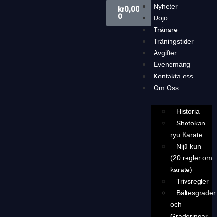
Nyheter
kr
0,00
0
Dojo
Tränare
Träningstider
Avgifter
Evenemang
Kontakta oss
Om Oss
Historia
Shotokan-
ryu Karate
Nijū kun
(20 regler om
karate)
Trivsregler
Bältesgrader
och
Graderingar