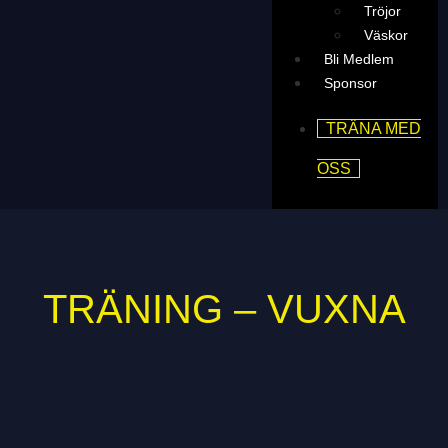
Tröjor
Väskor
Bli Medlem
Sponsor
TRÄNA MED
OSS
TRÄNING – VUXNA