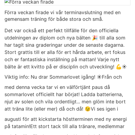
Förra veckan firade vi vår terminavslutning med en
gemensam träning för både stora och små.
Det var också ett perfekt tillfälle för den officiella
utdelningen av diplom och nya bälten 🎉 till alla som
har tagit sina graderingar under de senaste dagarna.
Stort grattis till er alla för ert hårda arbete, ert fokus
och er fantastiska inställning på mattan! Varje nytt
bälte är ett kvitto på er disciplin och utveckling! 💪
​☀️
Viktig info: Nu drar Sommarlovet igång! ☀️
​Från och
med denna vecka tar vi en välförtjänt paus då
sommarlovet officiellt har börjat! Ladda batterierna,
njut av solen och vila ordentligt... men glöm inte bort
att träna lite (eller mer) då och då! 😉
​Vi ses igen i
augusti för att kickstarta höstterminen med ny energi
på tatamin!
​Ett stort tack till alla tränare, medlemmar