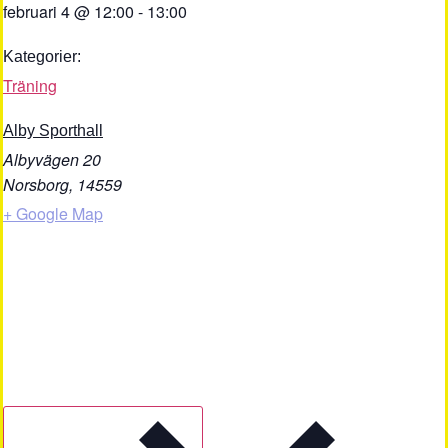
februari 4
@
12:00
-
13:00
Kategorier:
Träning
Alby Sporthall
Albyvägen 20
Norsborg
,
14559
+ Google Map