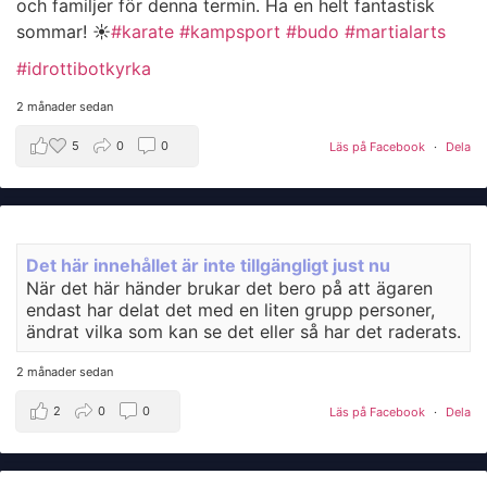
och familjer för denna termin. Ha en helt fantastisk
sommar! ☀️
#karate
#kampsport
#budo
#martialarts
#idrottibotkyrka
2 månader sedan
5
0
0
Läs på Facebook
·
Dela
Det här innehållet är inte tillgängligt just nu
När det här händer brukar det bero på att ägaren
endast har delat det med en liten grupp personer,
ändrat vilka som kan se det eller så har det raderats.
2 månader sedan
2
0
0
Läs på Facebook
·
Dela