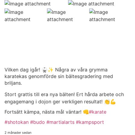
Vilken dag igår! 🥋✨ Några av våra grymma
karatekas genomförde sin bältesgradering med
briljans.
Stort grattis till era nya bälten! Ert hårda arbete och
engagemang i dojon ger verkligen resultat! 👏💪
Fortsätt kämpa, nästa mål väntar! 👊
#karate
#shotokan
#budo
#martialarts
#kampsport
2 månader sedan