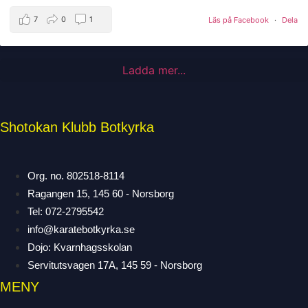
7
0
1
Läs på Facebook
·
Dela
Ladda mer...
Shotokan Klubb Botkyrka
Org. no. 802518-8114
Ragangen 15, 145 60 - Norsborg
Tel: 072-2795542
info@karatebotkyrka.se
Dojo: Kvarnhagsskolan
Servitutsvagen 17A, 145 59 - Norsborg
MENY