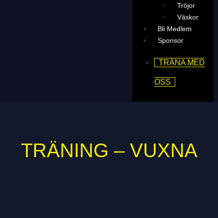
Tröjor
Väskor
Bli Medlem
Sponsor
TRÄNA MED
OSS
TRÄNING – VUXNA