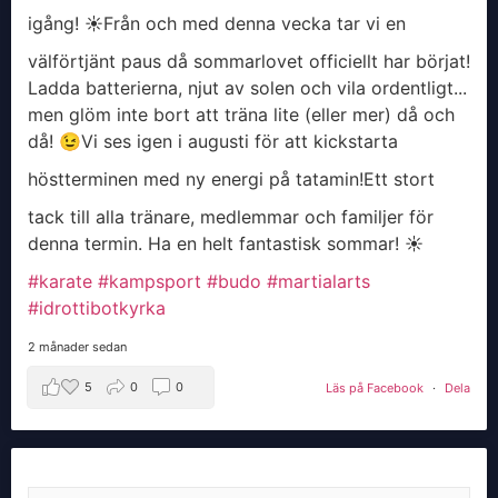
igång! ☀️
​Från och med denna vecka tar vi en
välförtjänt paus då sommarlovet officiellt har börjat!
Ladda batterierna, njut av solen och vila ordentligt...
men glöm inte bort att träna lite (eller mer) då och
då! 😉
​Vi ses igen i augusti för att kickstarta
höstterminen med ny energi på tatamin!
​Ett stort
tack till alla tränare, medlemmar och familjer för
denna termin. Ha en helt fantastisk sommar! ☀️
#karate
#kampsport
#budo
#martialarts
#idrottibotkyrka
2 månader sedan
5
0
0
Läs på Facebook
·
Dela