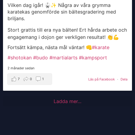
Vilken dag igår! 🥋✨ Några av våra grymma
karatekas genomförde sin bältesgradering med
briljans.
Stort grattis till era nya bälten! Ert hårda arbete och
engagemang i dojon ger verkligen resultat! 👏💪
Fortsätt kämpa, nästa mål väntar! 👊
#karate
#shotokan
#budo
#martialarts
#kampsport
2 månader sedan
7
0
1
Läs på Facebook
·
Dela
Ladda mer...