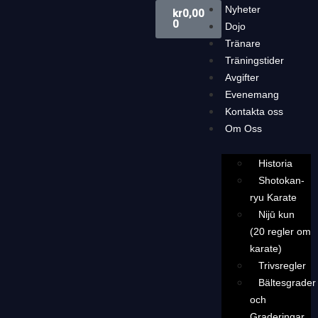
Nyheter
kr
0,00
0
Dojo
Tränare
Träningstider
Avgifter
Evenemang
Kontakta oss
Om Oss
Historia
Shotokan-
ryu Karate
Nijū kun
(20 regler om
karate)
Trivsregler
Bältesgrader
och
Graderingar