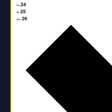
24
fre
25
lör
26
sön
Nästa
vecka