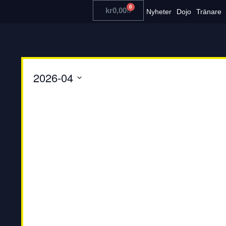
0
kr
0,00
Nyheter
Dojo
Tränare
2026-04
Välj
datum