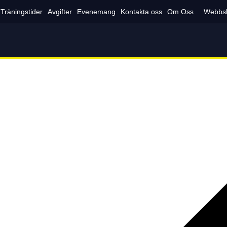
Träningstider
Avgifter
Evenemang
Kontakta oss
Om Oss
Webbs